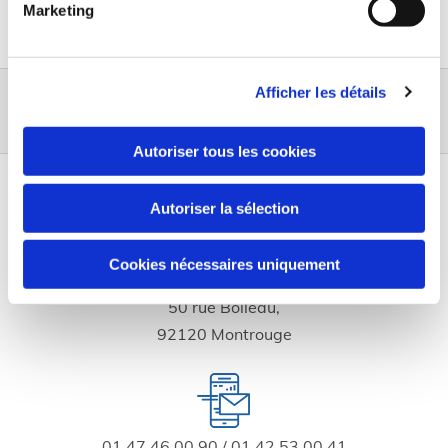
démarchage téléphonique « Bloctel », sur laquelle vous
Marketing
pouvez vous inscrire (
https://www.bloctel.gouv.fr/
).
Afficher les détails
Appelez-nous
Autoriser tous les cookies
Garage Chafei
Autoriser la sélection
Cookies nécessaires uniquement
50 rue Boileau,
92120 Montrouge
01 47 46 00 90 / 01 42 53 00 41