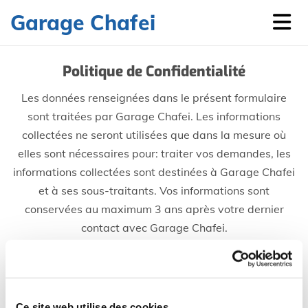
Accéder au contenu
Garage Chafei
Politique de Confidentialité
Les données renseignées dans le présent formulaire
sont traitées par Garage Chafei. Les informations
collectées ne seront utilisées que dans la mesure où
elles sont nécessaires pour: traiter vos demandes, les
informations collectées sont destinées à Garage Chafei
et à ses sous-traitants. Vos informations sont
conservées au maximum 3 ans après votre dernier
contact avec Garage Chafei.
Conformément à la loi « informatique et libertés » du 6
janvier 1978 modifiée et au Règlement européen
n°2016/679/UE du 27 avril 2016, vous bénéficiez d’un
Ce site web utilise des cookies.